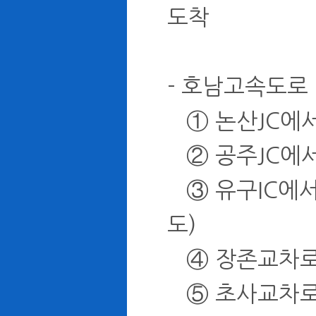
도착
- 호남고속도로
① 논산JC에서
② 공주JC에서
③ 유구IC에서 
도)
④ 장존교차로에
⑤ 초사교차로에