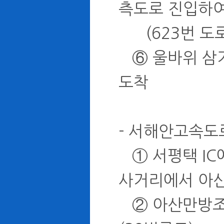
측도로 진입하여
(623번 도로
⑥ 울바위 삼거
도착
- 서해안고속도
① 서평택 I
사거리에서 아산
② 아산만방조