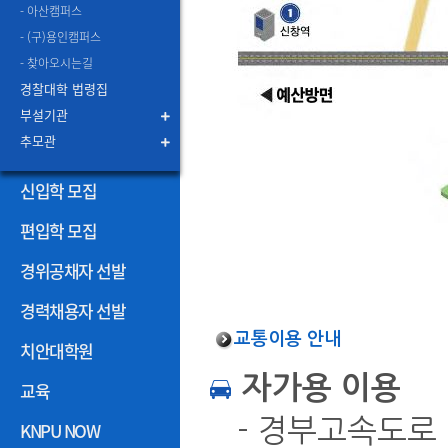
- 아산캠퍼스
- (구)용인캠퍼스
- 찾아오시는길
경찰대학 법령집
부설기관
추모관
신입학 모집
편입학 모집
경위공채자 선발
경력채용자 선발
교통이용 안내
치안대학원
자가용 이용
교육
- 경부고속도로
KNPU NOW