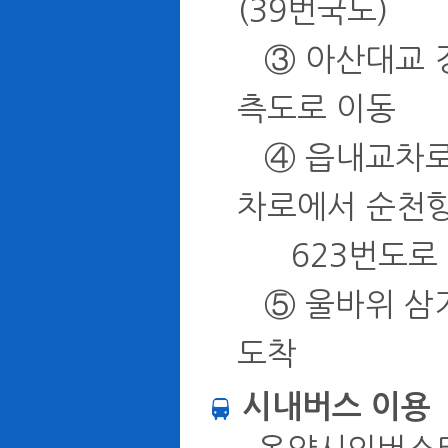
(39번국도)
③ 아산대교 경
측도로 이동
④ 읍내교차로
차로에서 순천향
623번도로 
⑤ 울바위 삼거
도착
시내버스 이용