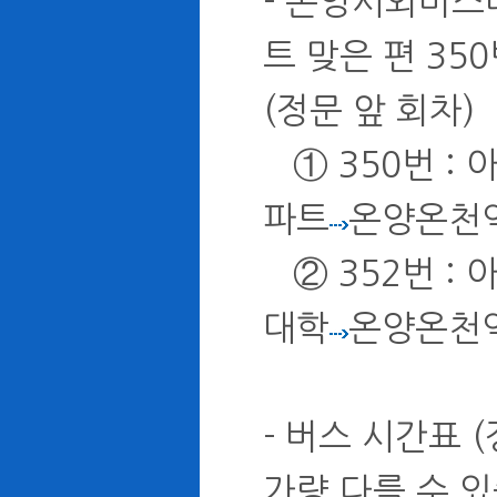
- 온양시외버스
트 맞은 편 35
(정문 앞 회차)
① 350번 :
파트
온양온천
② 352번 :
대학
온양온천
- 버스 시간표 
가량 다를 수 있