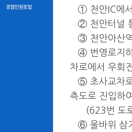
경찰민원포털
① 천안IC에서
② 천안터널 통
③ 천안아산역 
④ 번영로지하차
차로에서 우회전
⑤ 초사교차로에
측도로 진입하여
(623번 도로
⑥ 울바위 삼거