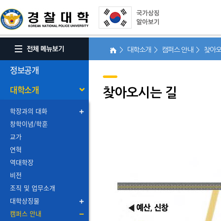
> 대학소개 > 캠퍼스 안내 > 찾
정보공개
대학소개
찾아오시는 길
학장과의 대화
창학이념/학훈
교가
연혁
역대학장
비전
조직 및 업무소개
대학상징물
캠퍼스 안내