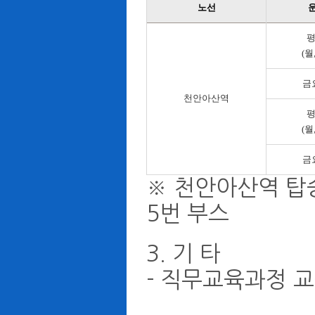
노선
평
(월
금
천안아산역
평
(월
금
※ 천안아산역 탑승
5번 부스
3. 기 타
- 직무교육과정 